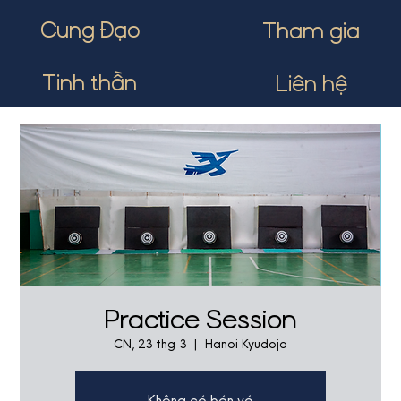
Cung Đạo
Tham gia
Tinh thần
Liên hệ
Practice Session
CN, 23 thg 3
  |  
Hanoi Kyudojo
Không có bán vé