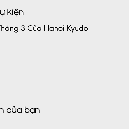
sự kiện
 Tháng 3 Của Hanoi Kyudo
o
ện của bạn