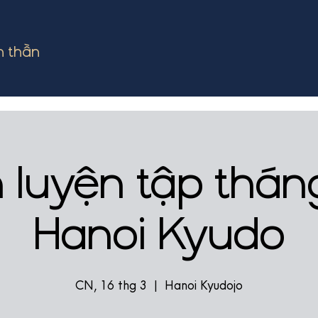
h thần
h luyện tập tháng
Hanoi Kyudo
CN, 16 thg 3
  |  
Hanoi Kyudojo