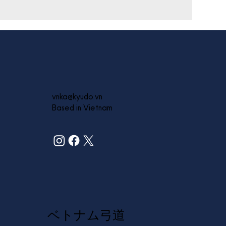
vnka@kyudo.vn
Based in Vietnam
ベトナム弓道